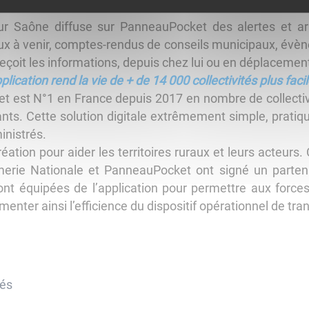
 Saône diffuse sur PanneauPocket des alertes et arrê
x à venir, comptes-rendus de conseils municipaux, évèn
reçoit les informations, depuis chez lui ou en déplacement
plication rend la vie de + de 14 000 collectivités plus facil
 est N°1 en France depuis 2017 en nombre de collecti
nts. Cette solution digitale extrêmement simple, prati
inistrés.
éation pour aider les territoires ruraux et leurs acteur
merie Nationale et PanneauPocket ont signé un parten
t équipées de l’application pour permettre aux forces 
ter ainsi l’efficience du dispositif opérationnel de tranq
tés