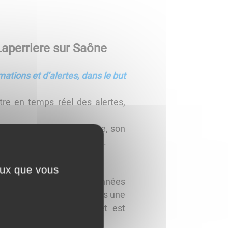
aperriere sur Saône
ations et d’alertes, dans le but
tre en temps réel des alertes,
communalités qui l’entoure, son
ndarmerie dont il dépend...
plication !
ceux que vous
s ni aucune récolte de données
tphone et mettre en favoris une
a tablette, PanneauPocket est