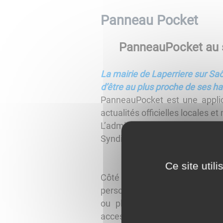
Panneau Pocket
PanneauPocket au s
La mairie de Laperriere sur Saô
d’être au plus proche de ses ha
PanneauPocket est une applica
actualités officielles locales 
L’administré met en favoris to
Syndicat des eaux, de traiteme
Tout l’éco
Ce site util
Côté habitants, l’application
personnelles. Il suffit de que
ou plusieurs collectivités. 
accessible également depuis so