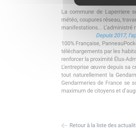
La commune de Laperriere sur
météo, coupures réseau, travau
manifestations... L’administré 
Depuis 2017, l’ap
100% Française, PanneauPocket
téléchargements par les habita
renforcer la proximité Élus-Adm
L’entreprise œuvre depuis sa cr
tout naturellement la Gendar
Gendarmeries de France se son
maximum de citoyens et d’augmen
Retour à la liste des actuali